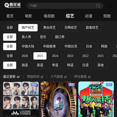
八仙！
综艺
首页
电影
电视剧
动漫
短剧
全部
国产综艺
港台综艺
日韩综艺
欧美综艺
全部
真人秀
音乐
脱口秀
全部
中国大陆
中国香港
中国台湾
日本
韩国
全部
2026
2025
2024
2023
2022
2021
20
全部
国语
英语
粤语
韩语
日语
其他
最近更新
添加时间
人气高低
评分高低
蓝光
蓝光
蓝光