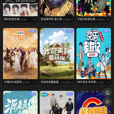
我们的音乐馆
名侦探学院 第九季
宇宙闪烁请注意
4.7
5.9
6.5
(0304期)
(0426期)
(0320期中)
蓝光
蓝光
蓝光
日落时分说爱你
欢迎来到蘑菇屋 ...
快乐老友·有风季
5.7
6.4
5.7
(0301期)
(0219期)
(0331期)
蓝光
蓝光
蓝光